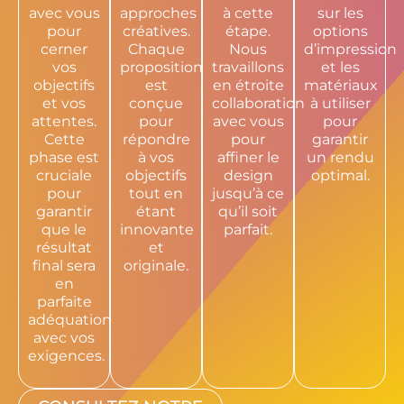
avec vous
approches
à cette
sur les
pour
créatives.
étape.
options
cerner
Chaque
Nous
d’impression
vos
proposition
travaillons
et les
objectifs
est
en étroite
matériaux
et vos
conçue
collaboration
à utiliser
attentes.
pour
avec vous
pour
Cette
répondre
pour
garantir
phase est
à vos
affiner le
un rendu
cruciale
objectifs
design
optimal.
pour
tout en
jusqu’à ce
garantir
étant
qu’il soit
que le
innovante
parfait.
résultat
et
final sera
originale.
en
parfaite
adéquation
avec vos
exigences.