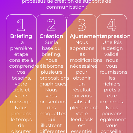
processus de création de supports de
communication :
Briefing
Création
Ajustements
Impression
La
Sur la
Nous
Une fois
première
base du
apportons
le design
étape
briefing,
les
validé,
consiste à
nous
modifications
nous
comprendre
élaborons
nécessaires
vous
vos
plusieurs
pour
fournissons
besoins,
propositions
obtenir
les
votre
graphiques.
un
fichiers
cible et
Nous
résultat
prêts à
votre
vous
qui vous
être
message.
présentons
satisfait
imprimés.
Nous
des
pleinement.
Nous
prenons
maquettes
Votre
pouvons
le temps
qui
feedback
également
de
illustrent
est
vous
discuter
différentes
essentiel
conseiller