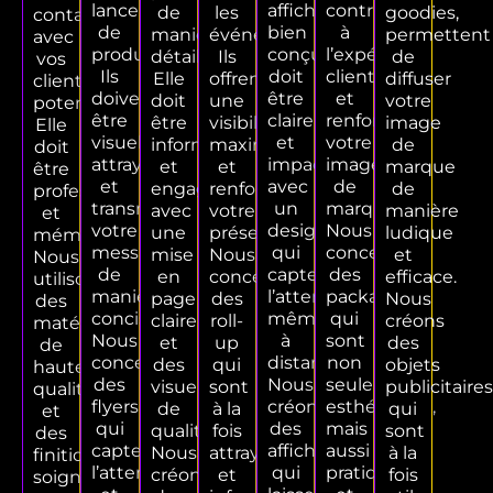
lancements
affiche
contribue
de
les
goodies,
contact
de
bien
à
manière
événements.
permettent
avec
produits.
conçue
l’expérience
détaillée.
Ils
de
vos
Ils
doit
client
Elle
offrent
diffuser
clients
doivent
être
et
doit
une
votre
potentiels.
être
claire
renforce
être
visibilité
image
Elle
visuellement
et
votre
informative
maximale
de
doit
attrayants
impactante,
image
et
et
marque
être
et
avec
de
engageante,
renforcent
de
professionnelle
transmettre
un
marque.
avec
votre
manière
et
votre
design
Nous
une
présence.
ludique
mémorable.
message
qui
concevons
mise
Nous
et
Nous
de
capte
des
en
concevons
efficace.
utilisons
manière
l’attention
packagings
page
des
Nous
des
concise.
même
qui
claire
roll-
créons
matériaux
Nous
à
sont
et
up
des
de
concevons
distance.
non
des
qui
objets
haute
des
Nous
seulement
visuels
sont
publicitaires
qualité
flyers
créons
esthétiques,
de
à la
qui
et
qui
des
mais
qualité.
fois
sont
des
captent
affiches
aussi
Nous
attrayants
à la
finitions
l’attention
qui
pratiques
créons
et
fois
soignées