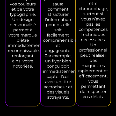
être
vos couleurs
saura
chronophage,
et de votre
comment
surtout si
typographie.
structurer
vous n’avez
Un design
l’information
pas les
personnalisé
pour qu’elle
compétences
permet à
soit
techniques
votre marque
facilement
nécessaires.
d’être
compréhensible
Un
immédiatement
et
professionnel
reconnaissable,
engageante.
peut réaliser
renforçant
Par exemple,
des
ainsi votre
un flyer bien
maquettes
notoriété.
conçu doit
rapidement et
immédiatement
efficacement,
capter l’œil
vous
avec un titre
permettant
accrocheur et
de respecter
des visuels
vos délais.
attrayants.