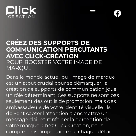
CRÉEZ DES SUPPORTS DE
COMMUNICATION PERCUTANTS
AVEC CLICK-CRÉATION
POUR BOOSTER VOTRE IMAGE DE
MARQUE
Dans le monde actuel, où l'image de marque
est un atout crucial pour se démarquer, la
création de supports de communication joue
un rôle déterminant. Ces supports ne sont pas
seulement des outils de promotion, mais des
ambassadeurs de votre identité visuelle. Ils
doivent capter l'attention, transmettre un
message clair et renforcer la perception de
votre marque. Chez Click-Création, nous
comprenons l'importance de chaque détail