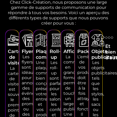
Chez Click-Création, nous proposons une large
gamme de supports de communication pour
répondre à tous vos besoins. Voici un aperçu des
différents types de supports que nous pouvons
créer pour vous :
Et
Carte
Flyers
Plaquettes
Roll-
Affiches
Packaging
Objets
bien
de
Les
commerciales
up
La
L’emballage
publicitair
d'au
flyers
communication
de
visite
Une
Les
Les
sont
en
vos
plaquette
roll-
objets
La
idéaux
grand
produits
commerciale
up
publicitaires
carte
pour
format
doit
bien
sont
tels
de
annoncer
permet
être
conçue
parfaits
que
visite
des
de
à la
présente
pour
les
est
événements,
toucher
fois
votre
les
stylos,
souvent
des
un
attrayant
entreprise
salons,
les
le
promotions
large
et
et
les
sacs
premier
ou
public.
fonctionnel.
vos
conférences
ou
point
des
Une
Il
produits
et
les
de