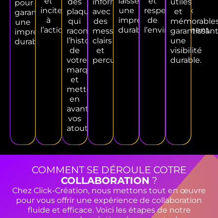
et
laissent
et
des
informatifs,
utiles
pour
incitent
une
respectueux
plaquettes
avec
et
garantir
à
impression
de
qui
des
mémorables
une
l’action.
durable.
l’environnement.
racontent
messages
garantissan
impression
l’histoire
clairs
une
durable.
de
et
visibilité
votre
percutants.
durable.
marque
et
mettent
en
avant
vos
atouts.
COMMENT SE DÉROULE COTRE
COLLABORATION
?
Chez Click-Création, nous mettons tout en œuvre
pour vous offrir une expérience de collaboration
fluide et efficace. Voici les étapes de notre