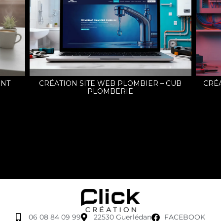
ENT
CRÉATION SITE WEB PLOMBIER – CUB
CRÉA
PLOMBERIE
06 08 84 09 99
22530 Guerlédan
FACEBOOK